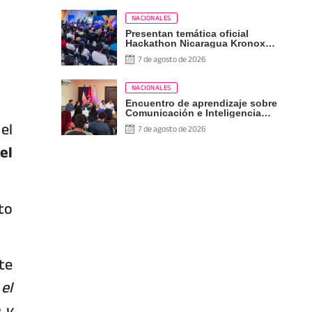
NACIONALES
Presentan temática oficial
Hackathon Nicaragua Kronox
2026, 10 años ¡Siempre Más
7 de agosto de 2026
Allá!
NACIONALES
Encuentro de aprendizaje sobre
Comunicación e Inteligencia
el
Artificial
7 de agosto de 2026
el
to
te
el
 y