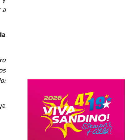
 a
la
ro
os
o:
ya