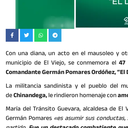
Con una diana, un acto en el mausoleo y ot
municipio de El Viejo, se conmemora el
47 
Comandante Germán Pomares Ordóñez, “El 
La militancia sandinista y el pueblo del m
de
Chinandega,
le rindieron homenaje con
amo
María del Tránsito Guevara, alcaldesa de El
Germán Pomares
«es asumir sus conductas, 
partido.
Fue un destacado combatiente que 