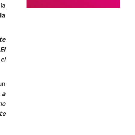
ia
la
te
El
el
un
 a
no
te