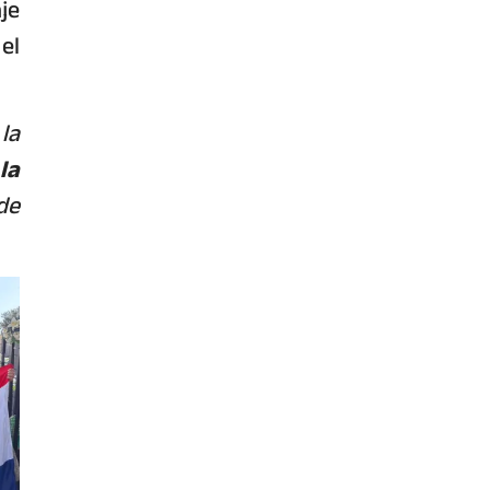
je
el
la
la
de