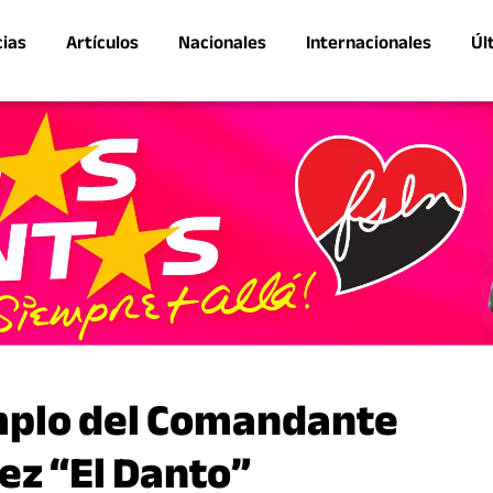
cias
Artículos
Nacionales
Internacionales
Úl
emplo del Comandante
z “El Danto”