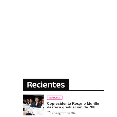
Recientes
NOTICIAS
Copresidenta Rosario Murillo
destaca graduación de 700
nuevos profesionales Pueblo
7 de agosto de 2026
Presidente