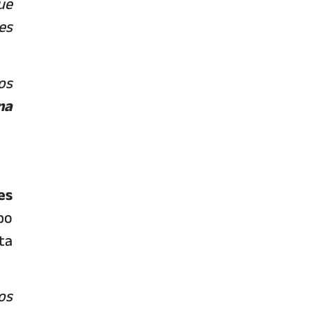
ue
es
os
na
es
po
ta
os