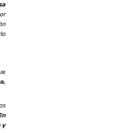
sa
or
ón
lo
ue
na
,
os
En
 y