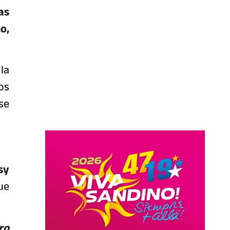
as
o,
la
os
se
sy
ue
ro