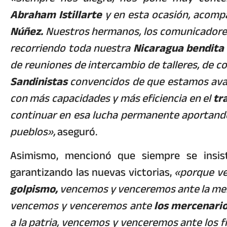
Abraham Istillarte
y en esta ocasión, acomp
Núñez.
Nuestros hermanos, los comunicadores 
recorriendo toda nuestra
Nicaragua bendita
de reuniones de intercambio de talleres, de c
Sandinistas
convencidos de que estamos avan
con más capacidades y más eficiencia en el
tr
continuar en esa lucha permanente aportando
pueblos»,
aseguró.
Asimismo, mencionó que siempre se insis
garantizando las nuevas victorias,
«porque v
golpismo,
vencemos y venceremos ante la menti
vencemos y venceremos ante
los mercenario
a la patria, vencemos y venceremos ante los f