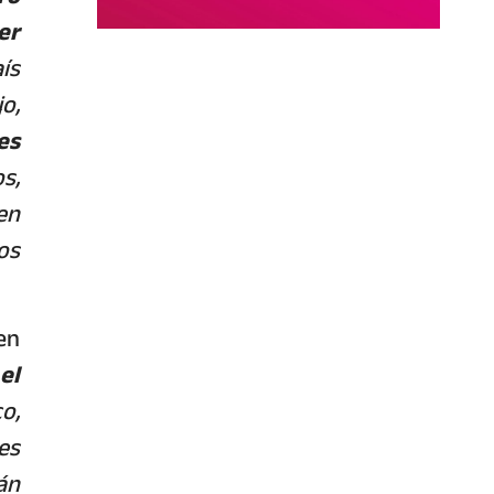
er
ís
o,
es
s,
en
os
en
el
o,
es
án