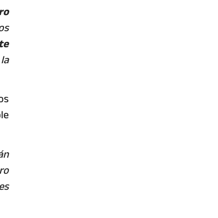
ro
os
te
la
os
le
án
ro
es