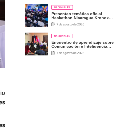
NACIONALES
Presentan temática oficial
Hackathon Nicaragua Kronox
2026, 10 años ¡Siempre Más
7 de agosto de 2026
Allá!
NACIONALES
Encuentro de aprendizaje sobre
Comunicación e Inteligencia
Artificial
7 de agosto de 2026
io
es
es