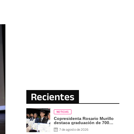
Recientes
NOTICIAS
Copresidenta Rosario Murillo
destaca graduación de 700
nuevos profesionales Pueblo
7 de agosto de 2026
Presidente