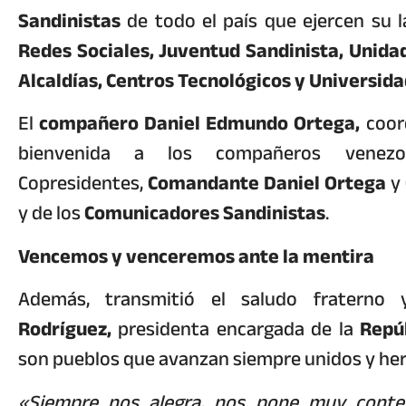
Sandinistas
de todo el país que ejercen su 
Redes Sociales, Juventud Sandinista, Unidad
Alcaldías, Centros Tecnológicos y Universid
El
compañero Daniel Edmundo Ortega,
coord
bienvenida a los compañeros venezo
Copresidentes,
Comandante Daniel Ortega
y
y de los
Comunicadores Sandinistas
.
Vencemos y venceremos ante la mentira
Además, transmitió el saludo fratern
Rodríguez,
presidenta encargada de la
Repú
son pueblos que avanzan siempre unidos y h
«Siempre nos alegra, nos pone muy conte