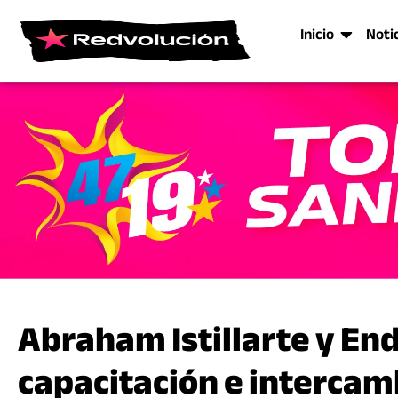
Inicio
Noti
Abraham Istillarte y En
capacitación e intercam