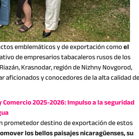
uctos emblemáticos y de exportación como
el
ativo de empresarios tabacaleros rusos de los
 Riazán, Krasnodar, región de Nizhny Novgorod,
ar aficionados y conocedores de la alta calidad d
y Comercio 2025-2026: Impulso a la seguridad
gua
un prometedor destino de exportación de estos
romover los bellos paisajes nicaragüenses, su