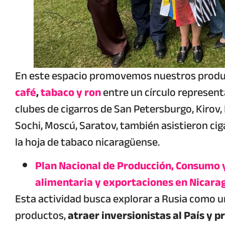
En este espacio promovemos nuestros prod
café
,
tabaco y ron
entre un círculo represent
clubes de cigarros de San Petersburgo, Kirov,
Sochi, Moscú, Saratov, también asistieron cig
la hoja de tabaco nicaragüense.
Plan Nacional de Producción, Consumo 
alimentaria y exportaciones en Nicara
Esta actividad busca explorar a Rusia como 
productos,
atraer inversionistas al País y p