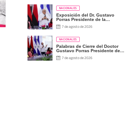
NACIONALES
Exposición del Dr. Gustavo
Porras Presidente de la
Asamblea Nacional de
7 de agosto de 2026
Nicaragua
NACIONALES
Palabras de Cierre del Doctor
Gustavo Porras Presidente de
la Asamblea Nacional de
7 de agosto de 2026
Nicaragua