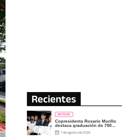
Recientes
NOTICIAS
Copresidenta Rosario Murillo
destaca graduación de 700
nuevos profesionales Pueblo
7 de agosto de 2026
Presidente