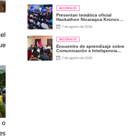
NACIONALES
Presentan temática oficial
Hackathon Nicaragua Kronox
2026, 10 años ¡Siempre Más
7 de agosto de 2026
Allá!
el
NACIONALES
ue
Encuentro de aprendizaje sobre
Comunicación e Inteligencia
Artificial
7 de agosto de 2026
 o
es