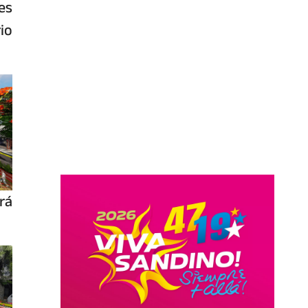
es
io
rá