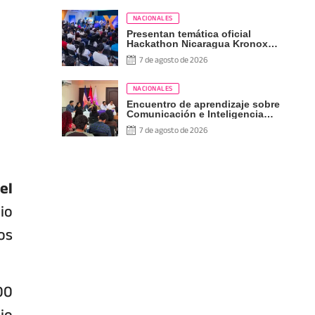
NACIONALES
Presentan temática oficial
Hackathon Nicaragua Kronox
2026, 10 años ¡Siempre Más
7 de agosto de 2026
Allá!
NACIONALES
Encuentro de aprendizaje sobre
Comunicación e Inteligencia
Artificial
7 de agosto de 2026
el
io
os
00
io