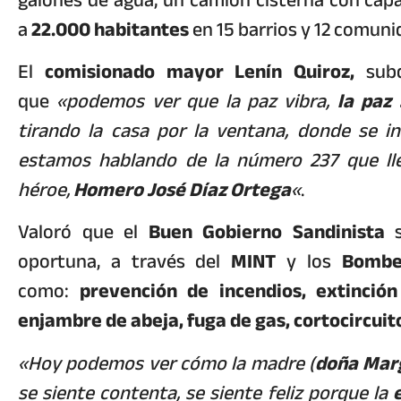
a
22.000 habitantes
en 15 barrios y 12 comuni
El
comisionado mayor Lenín Quiroz,
sub
que
«podemos ver que la paz vibra,
la paz
tirando la casa por la ventana, donde se 
estamos hablando de la número 237 que ll
héroe,
Homero José Díaz Ortega
«
.
Valoró que el
Buen Gobierno Sandinista
s
oportuna, a través del
MINT
y los
Bomber
como:
prevención de incendios, extinció
enjambre de abeja, fuga de gas, cortocircuit
«Hoy podemos ver cómo la madre (
doña Marg
se siente contenta, se siente feliz porque la
e