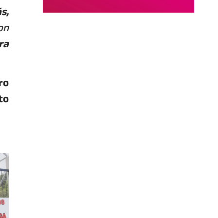
s,
on
ra
ro
to