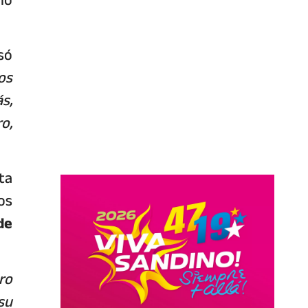
só
os
s,
o,
ta
os
de
ro
su