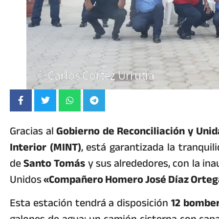
Gracias al
Gobierno de Reconciliación y Uni
Interior (MINT)
, está garantizada la tranquil
de
Santo Tomás
y sus alrededores, con la in
Unidos
«Compañero Homero José Díaz Orteg
Esta estación tendrá a disposición
12 bombe
galones de agua; un camión cisterna con capa