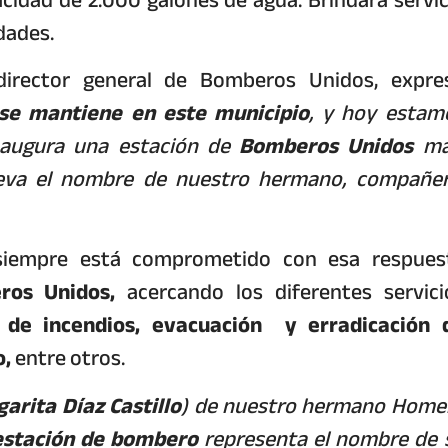
dades.
director general de Bomberos Unidos, expre
 se mantiene en este municipio
, y hoy estam
inaugura una estación de
Bomberos Unidos
má
eva el nombre de nuestro hermano, compañer
iempre está comprometido con esa respues
os Unidos,
acercando los diferentes servici
n de incendios, evacuación y erradicación 
o,
entre otros.
arita Díaz Castillo
) de nuestro hermano Home
stación de bombero
representa el nombre de 