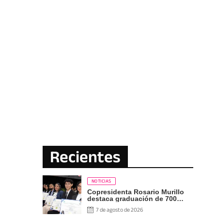
Recientes
NOTICIAS
Copresidenta Rosario Murillo
destaca graduación de 700
nuevos profesionales Pueblo
7 de agosto de 2026
Presidente