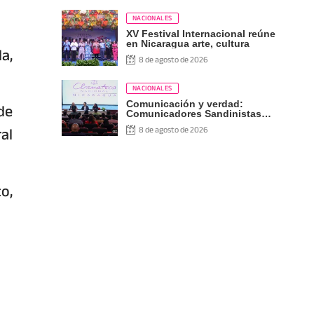
NACIONALES
XV Festival Internacional reúne
en Nicaragua arte, cultura
a,
8 de agosto de 2026
NACIONALES
de
Comunicación y verdad:
Comunicadores Sandinistas
participan en encuentro con
al
8 de agosto de 2026
Ben Norton
o,