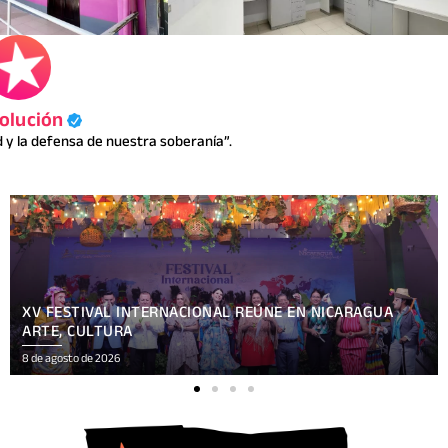
olución
y la defensa de nuestra soberanía”.
COMUNICACIÓN Y VERDAD: COMUNICADORES
SANDINISTAS PARTICIPAN EN ENCUENTRO CON BEN
NORTON
8 de agosto de 2026