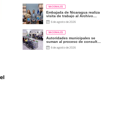
NACIONALES
Embajada de Nicaragua realiza
visita de trabajo al Archivo
Nacional de Panamá
6 de agosto de 2026
NACIONALES
Autoridades municipales se
suman al proceso de consulta
sobre las reformas
6 de agosto de 2026
constitucionales
el