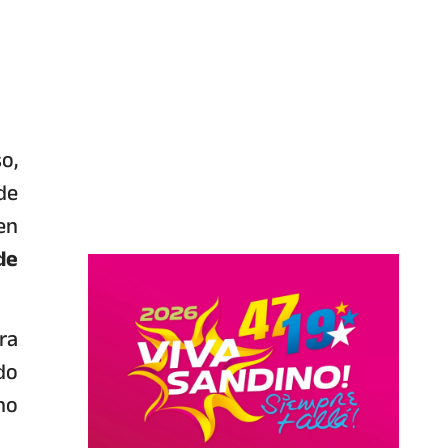
o,
de
en
de
ra
do
no