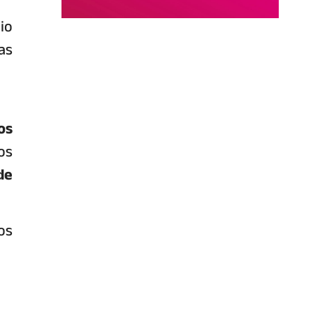
io
as
os
os
de
os