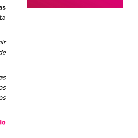
as
ta
ir
de
as
jos
os
io