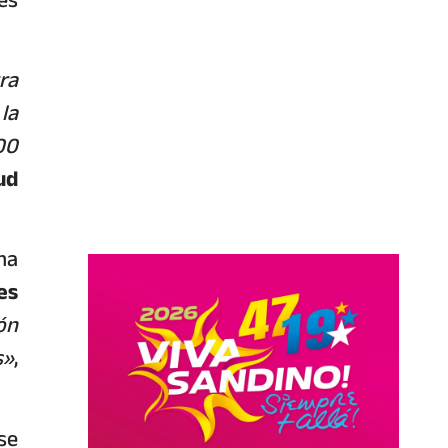
ra
la
00
ud
ma
es
ón
s»
,
se