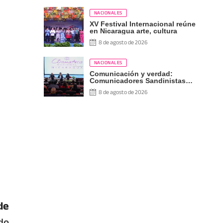
NACIONALES
XV Festival Internacional reúne
en Nicaragua arte, cultura
8 de agosto de 2026
NACIONALES
Comunicación y verdad:
Comunicadores Sandinistas
participan en encuentro con
8 de agosto de 2026
Ben Norton
de
de