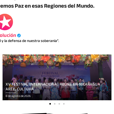
emos Paz en esas Regiones del Mundo.
olución
y la defensa de nuestra soberanía”.
COMUNICACIÓN Y VERDAD: COMUNICADORES
SANDINISTAS PARTICIPAN EN ENCUENTRO CON BEN
NORTON
8 de agosto de 2026