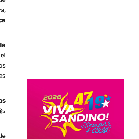
a,
ca
la
el
os
as
as
@s
de