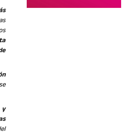
ás
as
os
ta
de
ón
se
 y
as
el