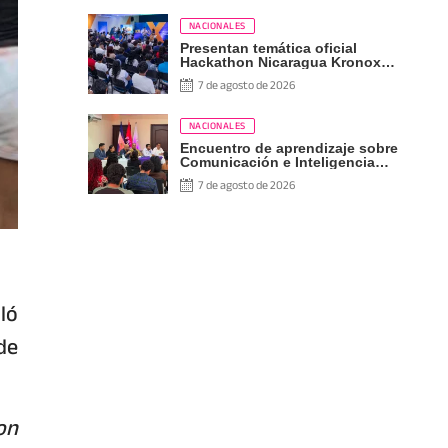
NACIONALES
Presentan temática oficial
Hackathon Nicaragua Kronox
2026, 10 años ¡Siempre Más
7 de agosto de 2026
Allá!
NACIONALES
Encuentro de aprendizaje sobre
Comunicación e Inteligencia
Artificial
7 de agosto de 2026
ló
de
on