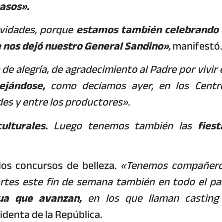
pasos».
ividades, porque
estamos también celebrando 
e nos dejó nuestro General Sandino»
,
manifestó.
e alegría, de agradecimiento al Padre por vivir 
tejándose,
como decíamos ayer, en los Centr
des y entre los productores».
ulturales.
Luego tenemos también las
fiest
os concursos de belleza.
«Tenemos compañero
tes este fin de semana también en todo el paí
ua que avanzan,
en los que llaman casting
sidenta de la República.