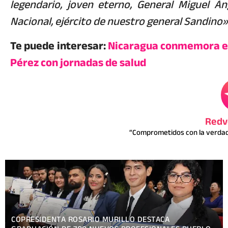
legendario, joven eterno, General Miguel Án
Nacional, ejército de nuestro general Sandino»
Te puede interesar:
Nicaragua conmemora el 
Pérez con jornadas de salud
Redv
“Comprometidos con la verdad 
PRESENTAN TEMÁTICA OFICIAL HACKATHON NICARAGUA