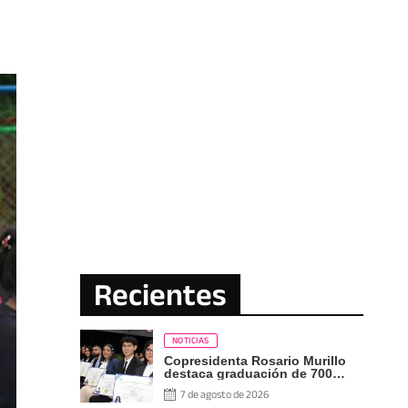
Recientes
NOTICIAS
Copresidenta Rosario Murillo
destaca graduación de 700
nuevos profesionales Pueblo
7 de agosto de 2026
Presidente