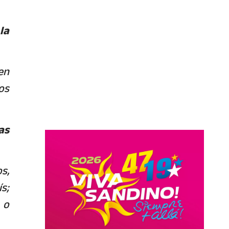
la
en
os
as
s,
s;
 o