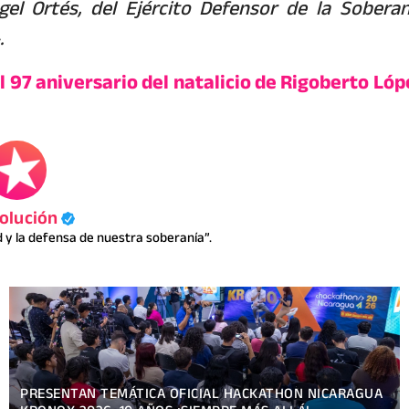
gel Ortés, del Ejército Defensor de la Soberan
.
97 aniversario del natalicio de Rigoberto Lóp
olución
y la defensa de nuestra soberanía”.
ENCUENTRO DE APRENDIZAJE SOBRE COMUNICACIÓN E