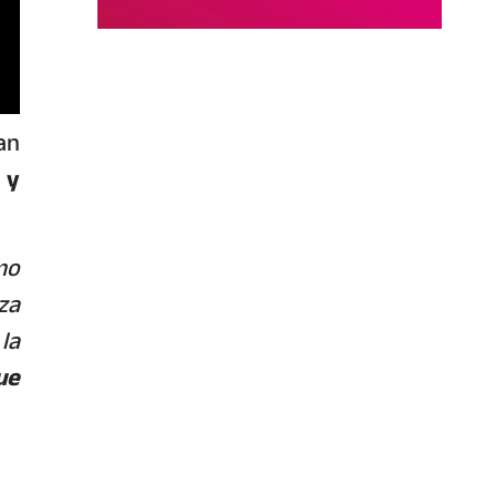
an
 y
mo
za
la
ue