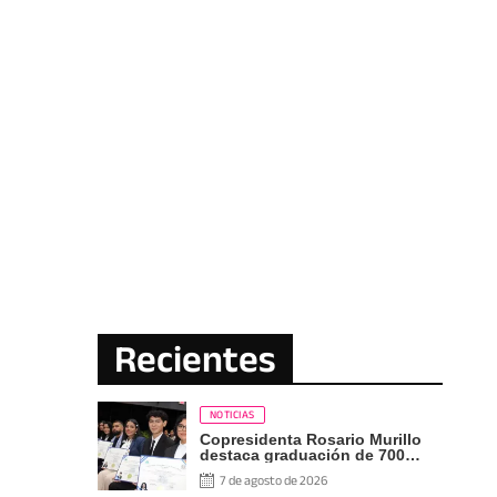
Recientes
NOTICIAS
Copresidenta Rosario Murillo
destaca graduación de 700
nuevos profesionales Pueblo
7 de agosto de 2026
Presidente