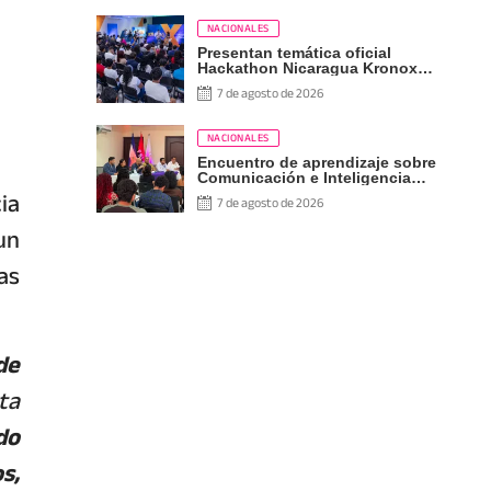
NACIONALES
Presentan temática oficial
Hackathon Nicaragua Kronox
2026, 10 años ¡Siempre Más
7 de agosto de 2026
Allá!
NACIONALES
Encuentro de aprendizaje sobre
Comunicación e Inteligencia
ia
Artificial
7 de agosto de 2026
un
as
de
ta
do
s,