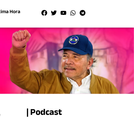
tima Hora
e
| Podcast