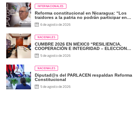
INTERNACIONALES
Reforma constitucional en Nicaragua: “Los
traidores a la patria no podrán participar en
las elecciones”
6 de agosto de 2026
NACIONALES
CUMBRE 2026 EN MÉXIC0 “RESILIENCIA,
COOPERACIÓN E INTEGRIDAD – ELECCIONES
EN EL SIGLO XXI”
5 de agosto de 2026
NACIONALES
Diputad@s del PARLACEN respaldan Reforma
Constitucional
5 de agosto de 2026