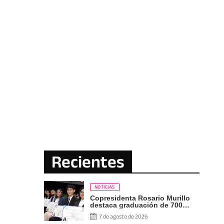
Recientes
NOTICIAS
Copresidenta Rosario Murillo
destaca graduación de 700
nuevos profesionales Pueblo
7 de agosto de 2026
Presidente