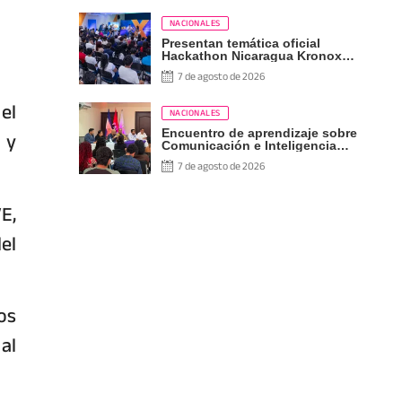
NACIONALES
Presentan temática oficial
Hackathon Nicaragua Kronox
2026, 10 años ¡Siempre Más
7 de agosto de 2026
Allá!
el
NACIONALES
 y
Encuentro de aprendizaje sobre
Comunicación e Inteligencia
Artificial
7 de agosto de 2026
E,
el
os
al