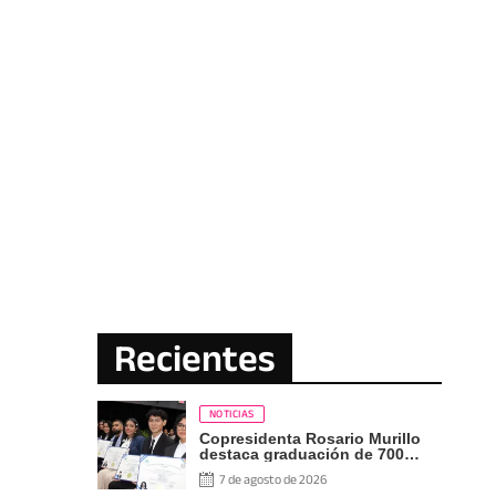
Recientes
NOTICIAS
Copresidenta Rosario Murillo
destaca graduación de 700
nuevos profesionales Pueblo
7 de agosto de 2026
Presidente