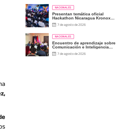
NACIONALES
Presentan temática oficial
Hackathon Nicaragua Kronox
2026, 10 años ¡Siempre Más
7 de agosto de 2026
Allá!
NACIONALES
Encuentro de aprendizaje sobre
Comunicación e Inteligencia
Artificial
7 de agosto de 2026
na
z,
de
os