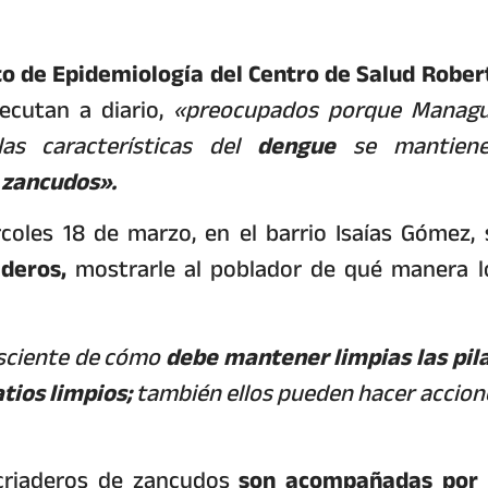
o de Epidemiología del Centro de Salud Rober
ecutan a diario,
«preocupados porque Managu
s características del
dengue
se mantiene
 zancudos».
rcoles 18 de marzo, en el barrio Isaías Gómez, 
iaderos,
mostrarle al poblador de qué manera l
nsciente de cómo
debe mantener limpias las pila
tios limpios;
también ellos pueden hacer accion
 criaderos de zancudos
son acompañadas por 