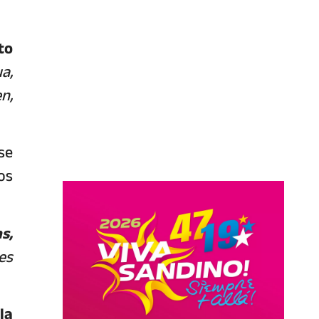
to
a,
n,
se
os
s,
es
la