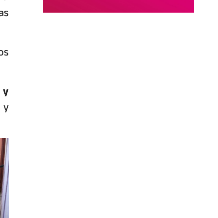
as
os
 y
 y