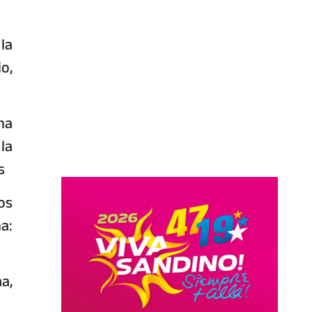
la
o,
ha
la
s
os
a:
a,