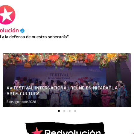
olución
y la defensa de nuestra soberanía”.
COMUNICACIÓN Y VERDAD: COMUNICADORES
SANDINISTAS PARTICIPAN EN ENCUENTRO CON BEN
NORTON
8 de agosto de 2026