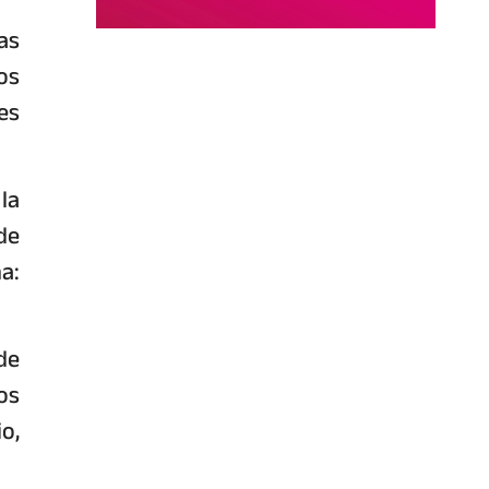
as
os
es
la
de
a:
de
os
o,