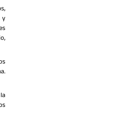
s,
 y
es
o,
os
a.
la
os