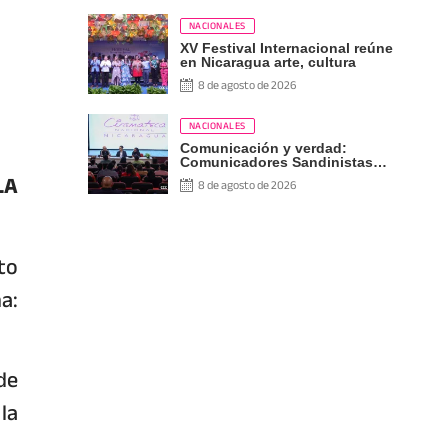
NACIONALES
XV Festival Internacional reúne
en Nicaragua arte, cultura
8 de agosto de 2026
NACIONALES
Comunicación y verdad:
Comunicadores Sandinistas
LA
participan en encuentro con
8 de agosto de 2026
Ben Norton
to
a:
de
la