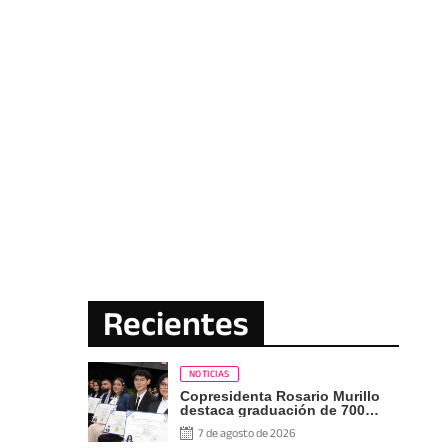
Recientes
NOTICIAS
Copresidenta Rosario Murillo
destaca graduación de 700
nuevos profesionales Pueblo
7 de agosto de 2026
Presidente