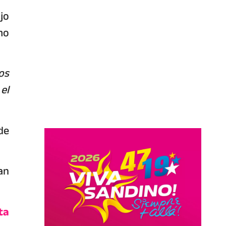
jo
mo
os
el
de
an
ta