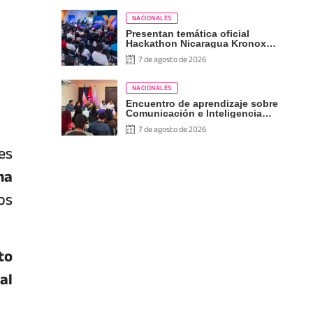
NACIONALES
Presentan temática oficial
Hackathon Nicaragua Kronox
2026, 10 años ¡Siempre Más
7 de agosto de 2026
Allá!
NACIONALES
Encuentro de aprendizaje sobre
Comunicación e Inteligencia
Artificial
7 de agosto de 2026
es
ha
os
to
al