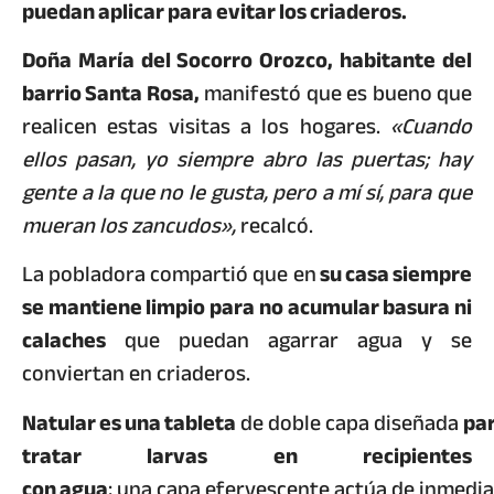
puedan aplicar para evitar los criaderos.
Doña María del Socorro Orozco, habitante del
barrio Santa Rosa,
manifestó que es bueno que
realicen estas visitas a los hogares.
«Cuando
ellos pasan, yo siempre abro las puertas; hay
gente a la que no le gusta, pero a mí sí, para que
mueran los zancudos»,
recalcó.
La pobladora compartió que en
su casa siempre
se mantiene limpio para no acumular basura ni
calaches
que puedan agarrar agua y se
conviertan en criaderos.
Natular es una tableta
de doble capa diseñada
pa
tratar larvas en recipientes
con agua
; una capa efervescente actúa de inmediat