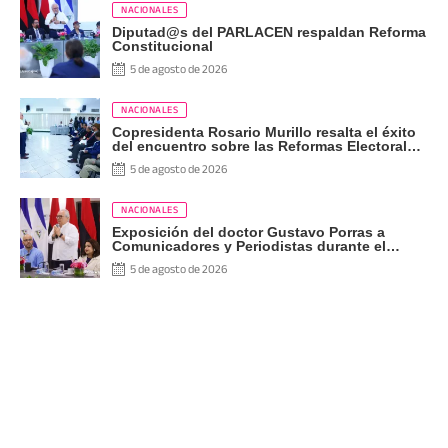
NACIONALES
Diputad@s del PARLACEN respaldan Reforma
Constitucional
5 de agosto de 2026
NACIONALES
Copresidenta Rosario Murillo resalta el éxito
del encuentro sobre las Reformas Electorales
con diputados del PARLACEN
5 de agosto de 2026
NACIONALES
Exposición del doctor Gustavo Porras a
Comunicadores y Periodistas durante el
Proceso de Consulta a Reformas
5 de agosto de 2026
Constitucionales