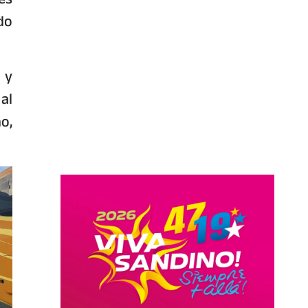
do
 y
al
o,