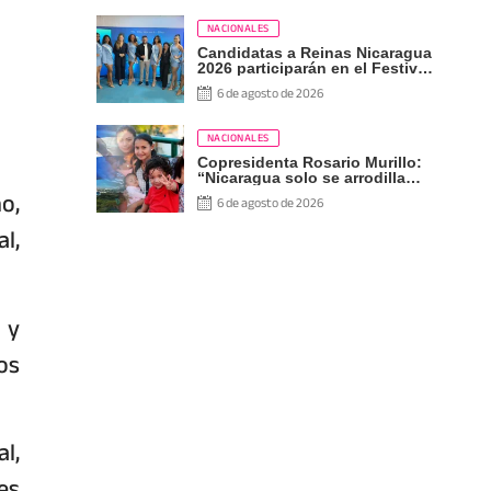
NACIONALES
Candidatas a Reinas Nicaragua
2026 participarán en el Festival
Internacional de las Artes,
6 de agosto de 2026
Cultura y Gastronomía
NACIONALES
Copresidenta Rosario Murillo:
“Nicaragua solo se arrodilla
o,
ante Dios”
6 de agosto de 2026
l,
 y
os
l,
es