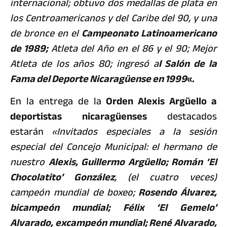
internacional; obtuvo dos medallas de plata en
los Centroamericanos y del Caribe del 90, y una
de bronce en el
Campeonato Latinoamericano
de 1989;
Atleta del Año en el 86 y el 90; Mejor
Atleta de los años 80; ingresó a
l Salón de la
Fama del Deporte Nicaragüense en 1999
«.
En la entrega de la
Orden Alexis Argüello a
deportistas nicaragüenses
destacados
estarán
«Invitados especiales a la sesión
especial del Concejo Municipal: el hermano de
nuestro
Alexis, Guillermo Argüello; Román ‘El
Chocolatito’ González
, (el cuatro veces)
campeón mundial de boxeo;
Rosendo Álvarez,
bicampeón mundial; Félix ‘El Gemelo’
Alvarado, excampeón mundial; René Alvarado,