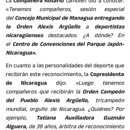
La
Compañera Rosario
también dio a conocer.
«
Tenemos compañeros, sesión especial
del
Concejo Municipal de Managua entregando
la Orden Alexis Argüello
a
deportistas
nicaragüenses
destacados. ¿A dónde? En
el
Centro de Convenciones del Parque Japón-
Nicaragua».
En cuanto a las personalidades del deporte que
recibirán este reconocimiento, la
Copresidenta
de Nicaragua
dijo:
«Luego tenemos
compañeros que recibirán la
Orden Campeón
del Pueblo Alexis Argüello,
tricampeón
mundial, orgullo de Nicaragua. ¿Quiénes? Por
ejemplo,
Tatiana Auxiliadora Guzmán
Alguera,
de 39 años, árbitra de reconocimiento