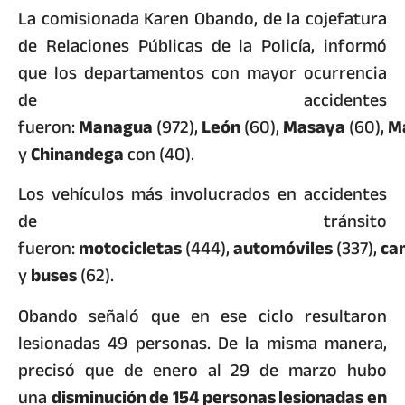
La comisionada Karen Obando, de la cojefatura
de Relaciones Públicas de la Policía, informó
que los departamentos con mayor ocurrencia
de accidentes
fueron:
Managua
(972),
León
(60),
Masaya
(60),
M
y
Chinandega
con (40).
Los vehículos más involucrados en accidentes
de tránsito
fueron:
motocicletas
(444),
automóviles
(337),
ca
y
buses
(62).
Obando señaló que en ese ciclo resultaron
lesionadas 49 personas. De la misma manera,
precisó que de enero al 29 de marzo hubo
una
disminución de 154 personas lesionadas en