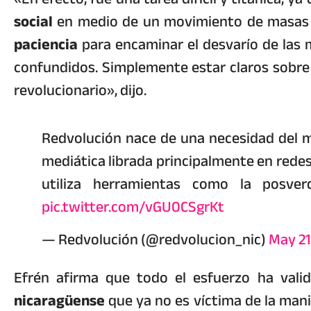
social
en medio de un movimiento de masas en
paciencia
para encaminar el desvarío de las
confundidos. Simplemente estar claros sobre 
revolucionario», dijo.
Redvolución nace de una necesidad del m
mediática librada principalmente en redes
utiliza herramientas como la posve
pic.twitter.com/vGU0CSgrKt
— Redvolución (@redvolucion_nic)
May 21
Efrén afirma que todo el esfuerzo ha valid
nicaragüense
que ya no es víctima de la ma