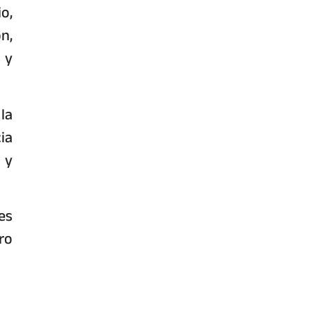
o,
n,
 y
la
ia
 y
es
ro