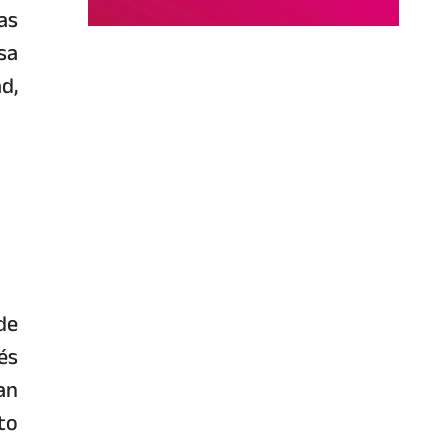
as
sa
d,
de
és
an
to