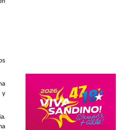
ón
os
na
 y
a.
ma