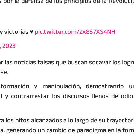
or la defensa de los principios de la Revoluci
 victorias ♥️
pic.twitter.com/Zx8S7XS4NH
, 2023
 las noticias falsas que buscan socavar los logr
se.
formación y manipulación, demostrando u
d y contrarrestar los discursos llenos de odio
a los hitos alcanzados a lo largo de su trayectori
iva, generando un cambio de paradigma en la for