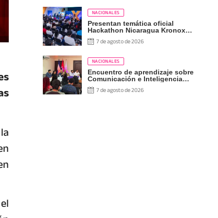
NACIONALES
Presentan temática oficial
Hackathon Nicaragua Kronox
2026, 10 años ¡Siempre Más
7 de agosto de 2026
Allá!
NACIONALES
es
Encuentro de aprendizaje sobre
Comunicación e Inteligencia
Artificial
as
7 de agosto de 2026
la
en
en
el