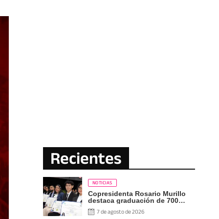
Recientes
NOTICIAS
Copresidenta Rosario Murillo
destaca graduación de 700
nuevos profesionales Pueblo
7 de agosto de 2026
Presidente