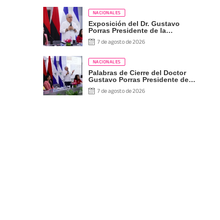
NACIONALES
Exposición del Dr. Gustavo
Porras Presidente de la
Asamblea Nacional de
7 de agosto de 2026
Nicaragua
NACIONALES
Palabras de Cierre del Doctor
Gustavo Porras Presidente de
la Asamblea Nacional de
7 de agosto de 2026
Nicaragua