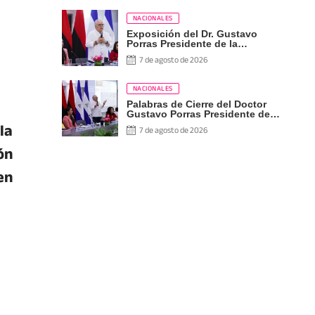
NACIONALES
Exposición del Dr. Gustavo
Porras Presidente de la
Asamblea Nacional de
7 de agosto de 2026
Nicaragua
NACIONALES
Palabras de Cierre del Doctor
Gustavo Porras Presidente de
la
la Asamblea Nacional de
7 de agosto de 2026
Nicaragua
ón
en