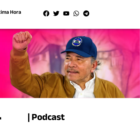
tima Hora
r
| Podcast