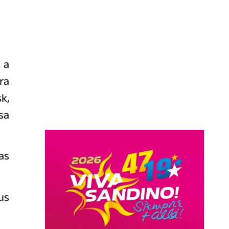
 a
ra
k,
sa
as
us