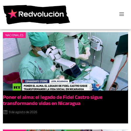
NACIONALES
Poner el alma: el legado de Fidel Castro sigue
transformando vidas en Nicaragua
9 de agosto de 2026