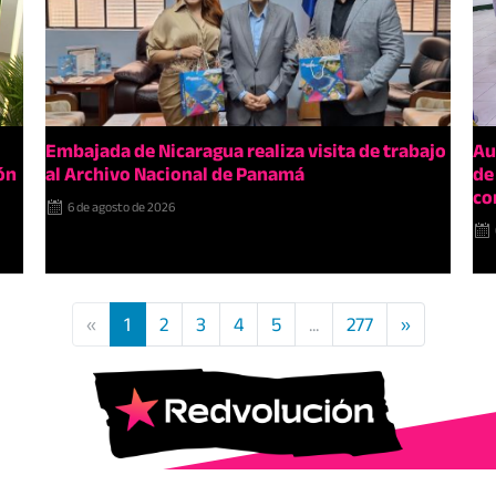
Embajada de Nicaragua realiza visita de trabajo
Au
ón
al Archivo Nacional de Panamá
de
co
6 de agosto de 2026
«
1
2
3
4
5
...
277
»