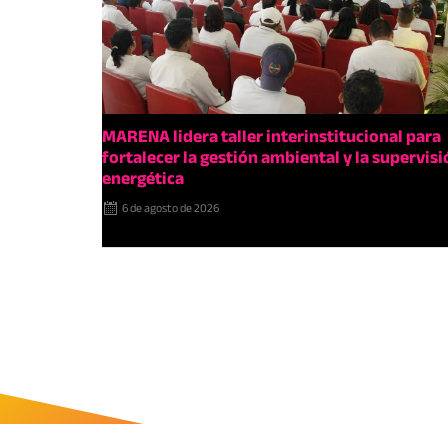
MARENA lidera taller interinstitucional para
fortalecer la gestión ambiental y la supervisi
energética
6 de agosto de 2026