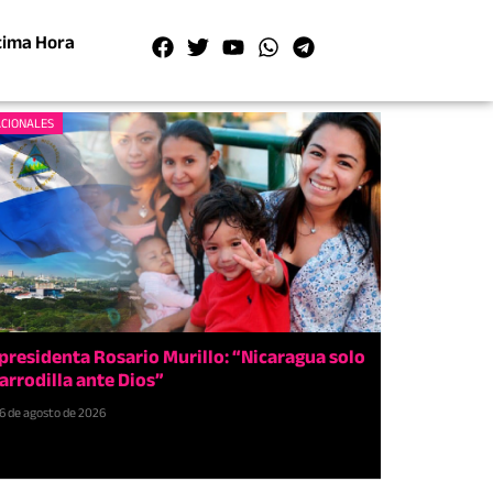
tima Hora
CIONALES
presidenta Rosario Murillo: “Nicaragua solo
 arrodilla ante Dios”
6 de agosto de 2026