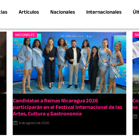
cias
Artículos
Nacionales
Internacionales
Úl
NACIONALES
NA
Candidatas a Reinas Nicaragua 2026
Co
participarán en el Festival Internacional de las
se
Artes, Cultura y Gastronomía
6 de agosto de 2026