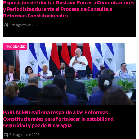
Exposición del doctor Gustavo Porras a Comunicadores
y Periodistas durante el Proceso de Consulta a
Reformas Constitucionales
5 de agosto de 2026
NACIONALES
PARLACEN reafirma respaldo a las Reformas
Constitucionales para fortalecer la estabilidad,
seguridad y paz de Nicaragua
5 de agosto de 2026