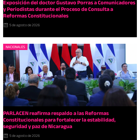
Exposición del doctor Gustavo Porras a Comunicadores
y Periodistas durante el Proceso de Consulta a
Reformas Constitucionales
5 de agosto de 2026
NACIONALES
PARLACEN reafirma respaldo a las Reformas
Constitucionales para fortalecer la estabilidad,
seguridad y paz de Nicaragua
5 de agosto de 2026