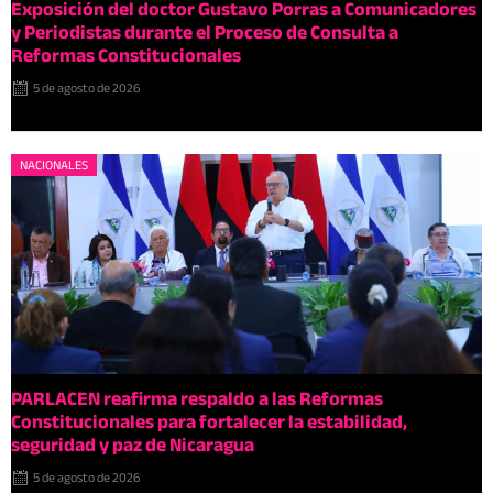
Exposición del doctor Gustavo Porras a Comunicadores
y Periodistas durante el Proceso de Consulta a
Reformas Constitucionales
5 de agosto de 2026
NACIONALES
PARLACEN reafirma respaldo a las Reformas
Constitucionales para fortalecer la estabilidad,
seguridad y paz de Nicaragua
5 de agosto de 2026