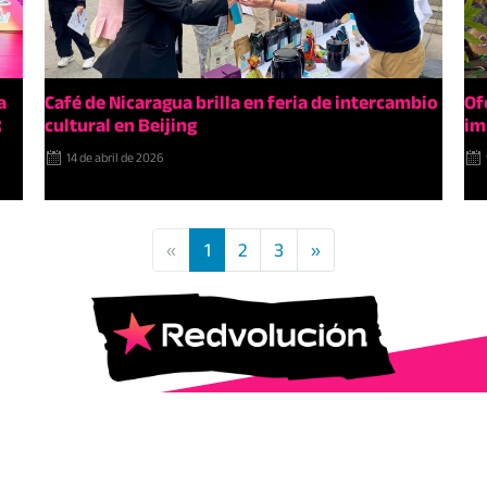
a
Café de Nicaragua brilla en feria de intercambio
Of
R
cultural en Beijing
im
14 de abril de 2026
«
1
2
3
»
© 2025 | Todos los Derechos Reservados.