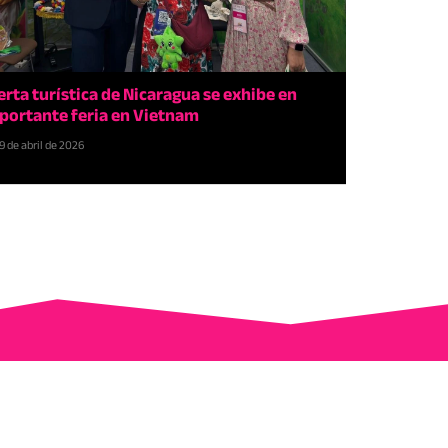
erta turística de Nicaragua se exhibe en
portante feria en Vietnam
9 de abril de 2026