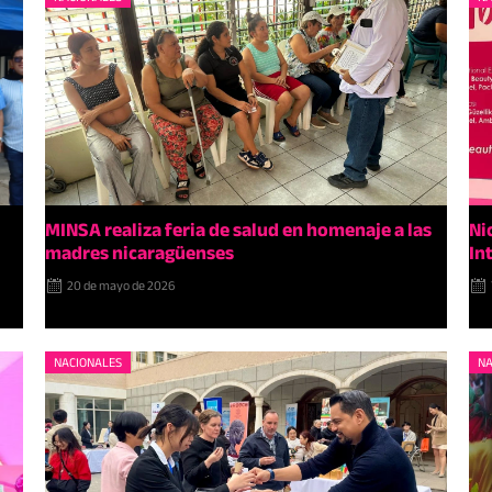
MINSA realiza feria de salud en homenaje a las
Ni
madres nicaragüenses
In
20 de mayo de 2026
NACIONALES
NA