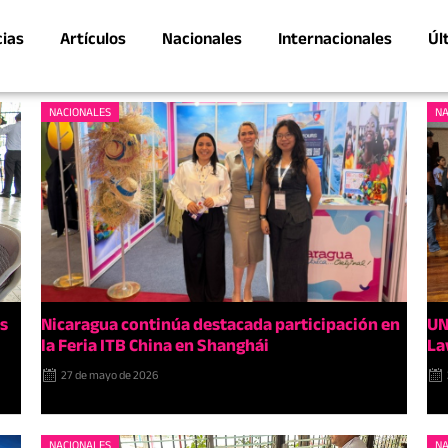
cias
Artículos
Nacionales
Internacionales
Úl
NACIONALES
NA
os
Nicaragua continúa destacada participación en
UN
la Feria ITB China en Shanghái
La
27 de mayo de 2026
NACIONALES
NA