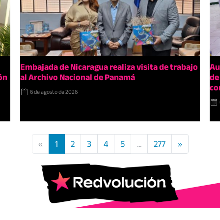
Embajada de Nicaragua realiza visita de trabajo
Au
ón
al Archivo Nacional de Panamá
de
co
6 de agosto de 2026
«
1
2
3
4
5
...
277
»