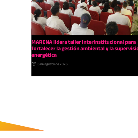
MARENA lidera taller interinstitucional para
fortalecer la gestión ambiental y la supervisi
energética
6 de agosto de 2026