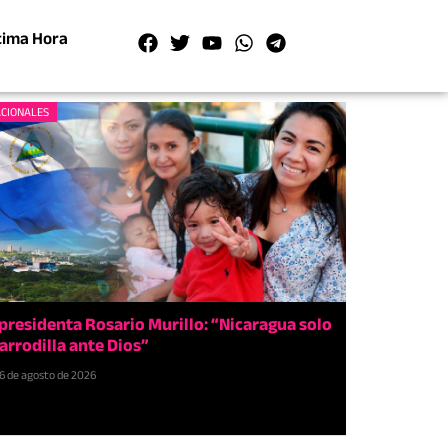
tima Hora
CIONALES
presidenta Rosario Murillo: “Nicaragua solo
 arrodilla ante Dios”
6 de agosto de 2026