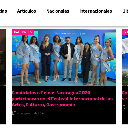
cias
Artículos
Nacionales
Internacionales
Úl
NACIONALES
NA
Candidatas a Reinas Nicaragua 2026
Co
participarán en el Festival Internacional de las
se
Artes, Cultura y Gastronomía
6 de agosto de 2026