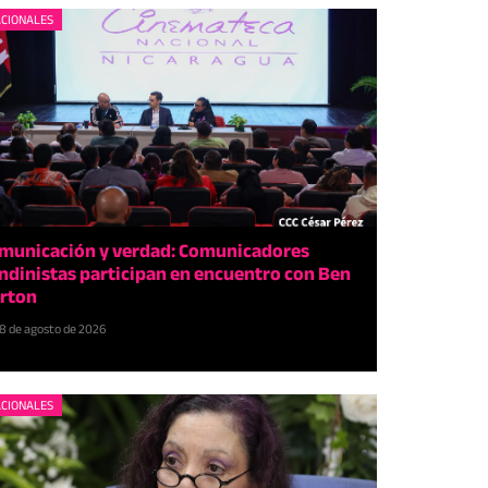
CIONALES
municación y verdad: Comunicadores
ndinistas participan en encuentro con Ben
rton
8 de agosto de 2026
CIONALES