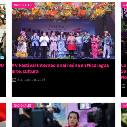
NACIONALES
NA
90
XV Festival Internacional reúne en Nicaragua
Co
arte, cultura
Sa
No
8 de agosto de 2026
NACIONALES
NA