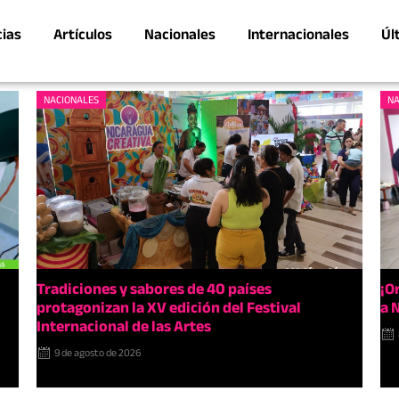
cias
Artículos
Nacionales
Internacionales
Úl
NACIONALES
NA
Tradiciones y sabores de 40 países
¡O
protagonizan la XV edición del Festival
a 
Internacional de las Artes
9 de agosto de 2026