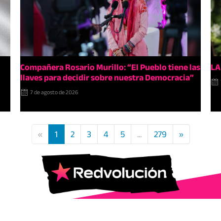
Compañera Rosario Murillo: “El Pueblo tiene las
LA
llaves para decidir sobre nuestra Democracia”
7 de agosto de 2026
«
1
2
3
4
5
...
279
»