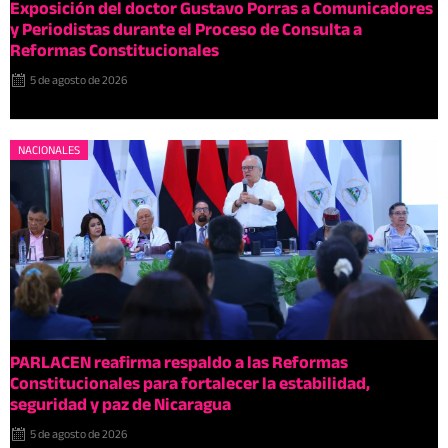
Exposición del doctor Gustavo Porras a Comunicadores
y Periodistas durante el Proceso de Consulta a
Reformas Constitucionales
5 de agosto de 2026
NACIONALES
PARLACEN reafirma respaldo a las Reformas
Constitucionales para fortalecer la estabilidad,
seguridad y paz de Nicaragua
5 de agosto de 2026