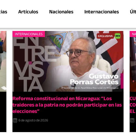
cias
Artículos
Nacionales
Internacionales
Úl
INTERNACIONALES
NA
Reforma constitucional en Nicaragua: “Los
CU
traidores a la patria no podrán participar en las
CO
elecciones”
EL
6 de agosto de 2026