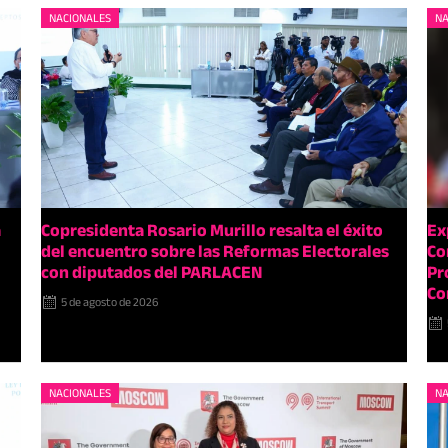
NACIONALES
NA
a
Copresidenta Rosario Murillo resalta el éxito
Ex
del encuentro sobre las Reformas Electorales
Co
con diputados del PARLACEN
Pr
Co
5 de agosto de 2026
NACIONALES
NA