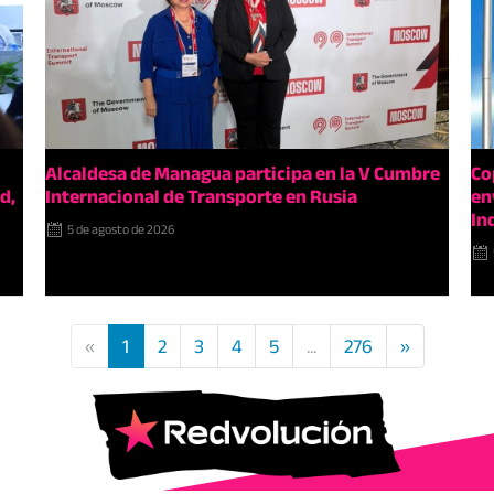
Alcaldesa de Managua participa en la V Cumbre
Co
d,
Internacional de Transporte en Rusia
en
In
5 de agosto de 2026
«
1
2
3
4
5
...
276
»