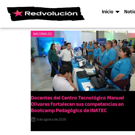
Inicio
Noti
NACIONALES
Docentes del Centro Tecnológico Manuel
Olivares fortalecen sus competencias en
Bootcamp Pedagógico de INATEC
6 de agosto de 2026