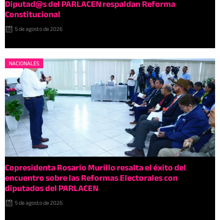
Diputad@s del PARLACEN respaldan Reforma
Constitucional
5 de agosto de 2026
NACIONALES
Copresidenta Rosario Murillo resalta el éxito del
encuentro sobre las Reformas Electorales con
diputados del PARLACEN
5 de agosto de 2026