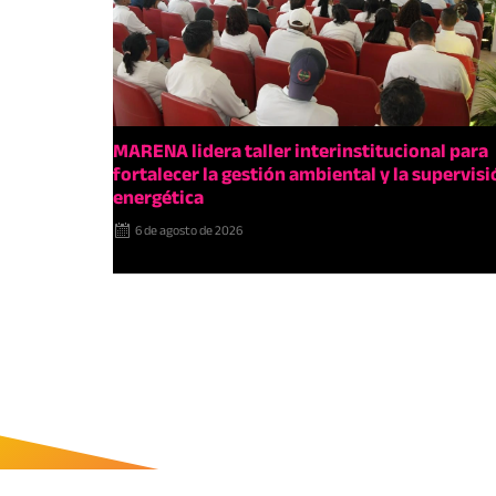
MARENA lidera taller interinstitucional para
fortalecer la gestión ambiental y la supervisi
energética
6 de agosto de 2026