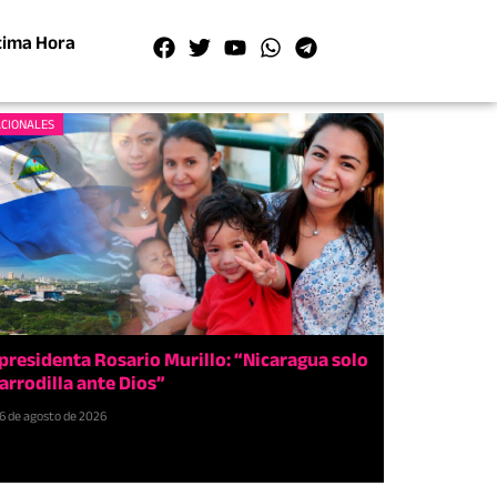
tima Hora
CIONALES
presidenta Rosario Murillo: “Nicaragua solo
 arrodilla ante Dios”
6 de agosto de 2026