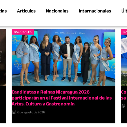
cias
Artículos
Nacionales
Internacionales
Úl
NACIONALES
NA
Candidatas a Reinas Nicaragua 2026
Co
participarán en el Festival Internacional de las
se
Artes, Cultura y Gastronomía
6 de agosto de 2026