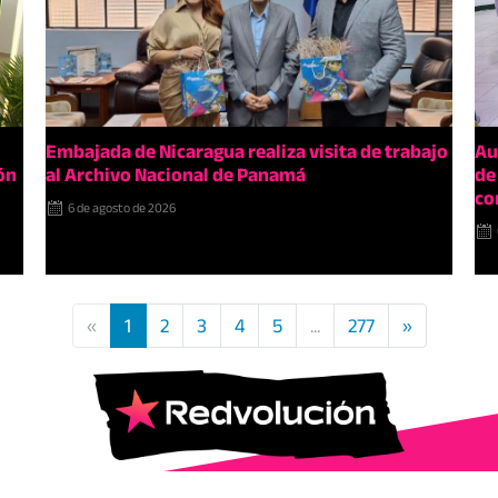
Embajada de Nicaragua realiza visita de trabajo
Au
ón
al Archivo Nacional de Panamá
de
co
6 de agosto de 2026
«
1
2
3
4
5
...
277
»