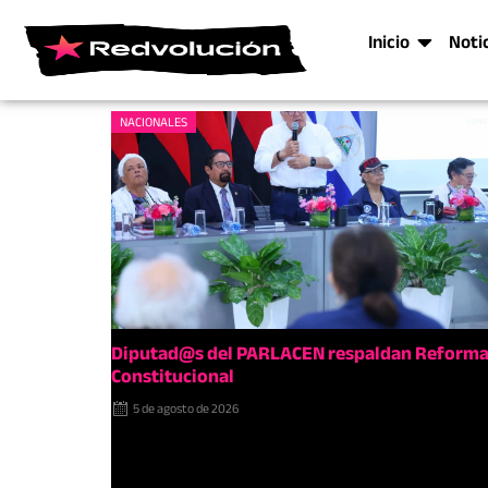
Inicio
Noti
NACIONALES
Diputad@s del PARLACEN respaldan Reform
Constitucional
5 de agosto de 2026