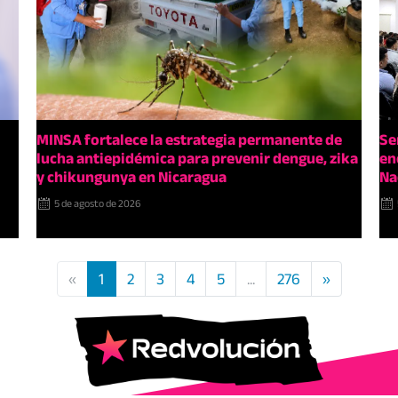
MINSA fortalece la estrategia permanente de
Se
lucha antiepidémica para prevenir dengue, zika
en
y chikungunya en Nicaragua
Na
5 de agosto de 2026
«
1
2
3
4
5
...
276
»