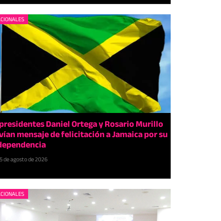
CIONALES
presidentes Daniel Ortega y Rosario Murillo
vían mensaje de felicitación a Jamaica por su
dependencia
5 de agosto de 2026
CIONALES