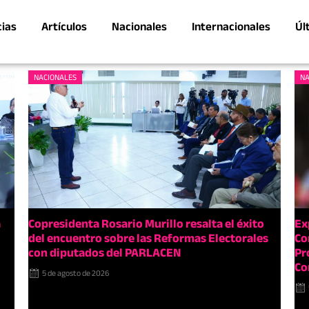
cias
Artículos
Nacionales
Internacionales
Úl
NACIONALES
NA
a
Copresidenta Rosario Murillo resalta el éxito
Ex
del encuentro sobre las Reformas Electorales
Co
con diputados del PARLACEN
Pr
Co
5 de agosto de 2026