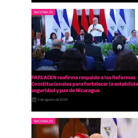
NACIONALES
PARLACEN reafirma respaldo a las Reformas
Constitucionales para fortalecer la estabilida
seguridad y paz de Nicaragua
5 de agosto de 2026
NACIONALES