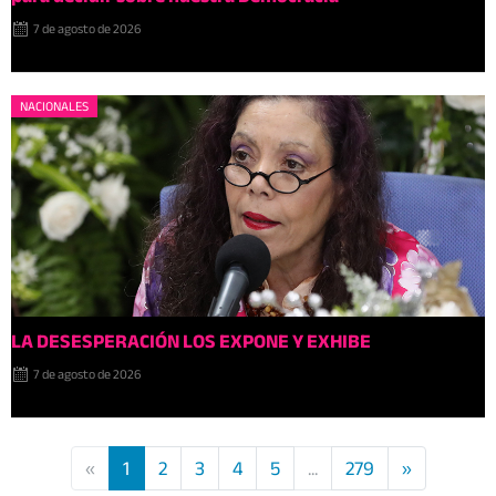
7 de agosto de 2026
NACIONALES
LA DESESPERACIÓN LOS EXPONE Y EXHIBE
7 de agosto de 2026
«
1
2
3
4
5
...
279
»