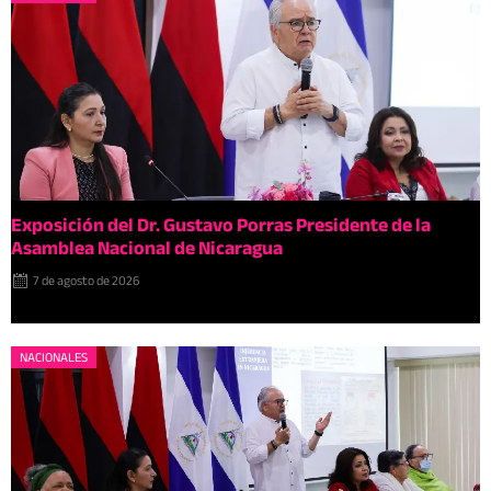
Exposición del Dr. Gustavo Porras Presidente de la
Asamblea Nacional de Nicaragua
7 de agosto de 2026
NACIONALES