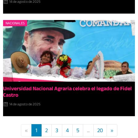
14 de agosto de 2025
NACIONALES
Universidad Nacional Agraria celebra el legado de Fidel
Castro
14 de agosto de 2025
«
1
2
3
4
5
...
20
»