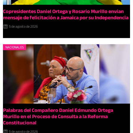
Copresidentes Daniel Ortega y Rosario Murillo envían
mensaje de felicitación a Jamaica por su Independencia
5 de agosto de 2026
NACIONALES
Palabras del Compañero Daniel Edmundo Ortega
Murillo en el Proceso de Consulta a la Reforma
Constitucional
5 de agosto de 2026