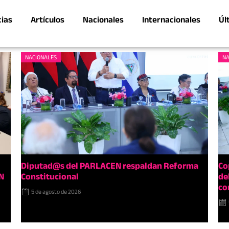
cias
Artículos
Nacionales
Internacionales
Úl
NACIONALES
NA
Diputad@s del PARLACEN respaldan Reforma
Co
N
Constitucional
de
co
5 de agosto de 2026