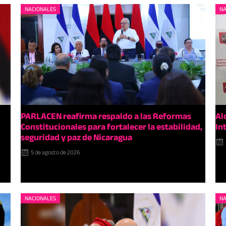
NACIONALES
NA
PARLACEN reafirma respaldo a las Reformas
Al
Constitucionales para fortalecer la estabilidad,
In
seguridad y paz de Nicaragua
5 de agosto de 2026
NACIONALES
NA