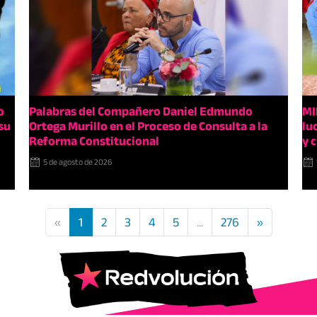
o
Palabras del Compañero Daniel Edmundo
MI
su
Ortega Murillo en el Proceso de Consulta a la
lu
Reforma Constitucional
y 
5 de agosto de 2026
«
1
2
3
4
5
...
276
»