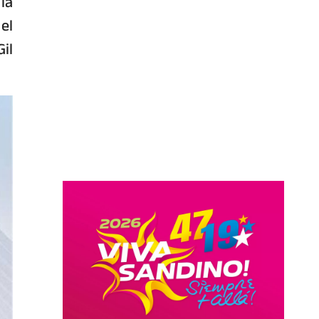
la
el
il