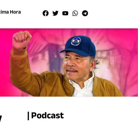
tima Hora
y
| Podcast