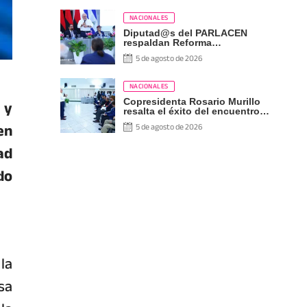
NACIONALES
Diputad@s del PARLACEN
respaldan Reforma
Constitucional
5 de agosto de 2026
NACIONALES
 y
Copresidenta Rosario Murillo
resalta el éxito del encuentro
sobre las Reformas Electorales
en
5 de agosto de 2026
con diputados del PARLACEN
ad
do
la
sa