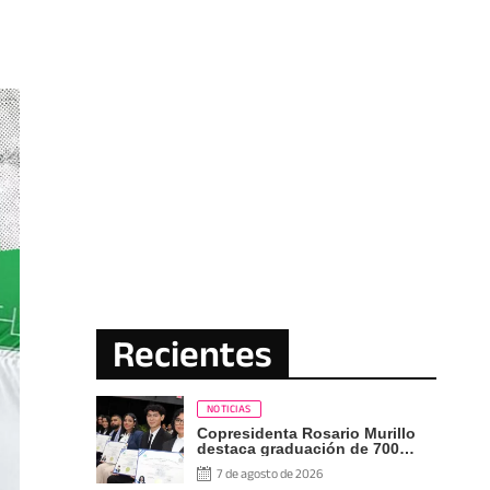
Recientes
NOTICIAS
Copresidenta Rosario Murillo
destaca graduación de 700
nuevos profesionales Pueblo
7 de agosto de 2026
Presidente