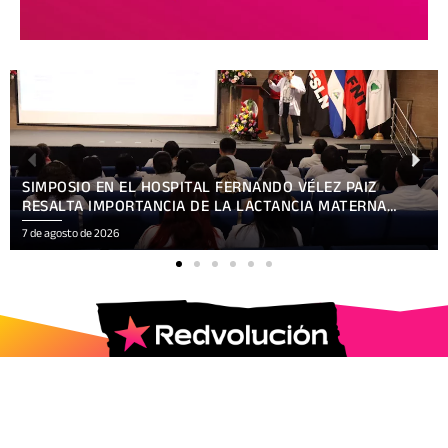
SIMPOSIO EN EL HOSPITAL FERNANDO VÉLEZ PAIZ
RESALTA IMPORTANCIA DE LA LACTANCIA MATERNA
EXCLUSIVA
7 de agosto de 2026
2025 © Todos los Derechos Reservados.