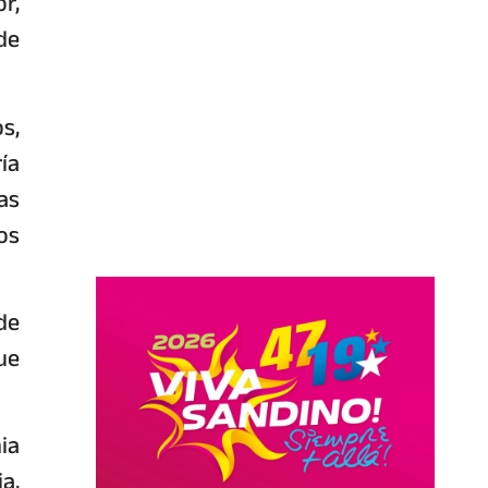
r,
de
s,
ía
as
os
de
ue
ia
a,