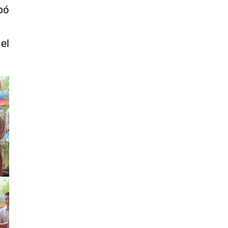
bó
el