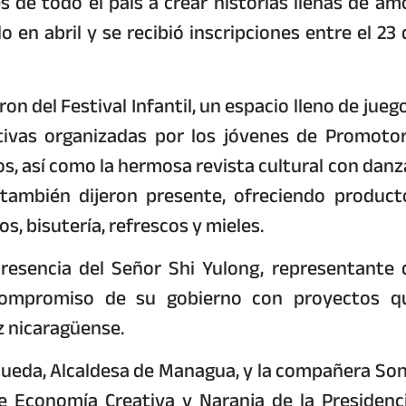
s de todo el país a crear historias llenas de amo
 en abril y se recibió inscripciones entre el 23 
on del Festival Infantil, un espacio lleno de juego
ativas organizadas por los jóvenes de Promotor
sos, así como la hermosa revista cultural con danz
 también dijeron presente, ofreciendo product
s, bisutería, refrescos y mieles.
esencia del Señor Shi Yulong, representante 
 compromiso de su gobierno con proyectos q
z nicaragüense.
da, Alcaldesa de Managua, y la compañera Son
e Economía Creativa y Naranja de la Presidenci