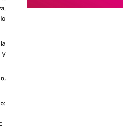
a,
lo
la
 y
o,
o:
o-