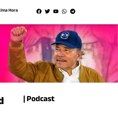
tima Hora
d
| Podcast