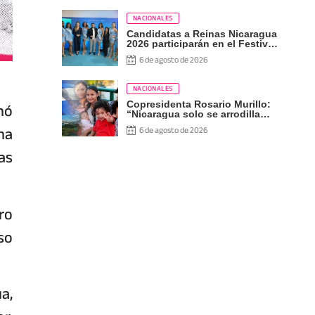
NACIONALES
Candidatas a Reinas Nicaragua
2026 participarán en el Festival
Internacional de las Artes,
6 de agosto de 2026
Cultura y Gastronomía
NACIONALES
nó
Copresidenta Rosario Murillo:
“Nicaragua solo se arrodilla
ante Dios”
na
6 de agosto de 2026
ñas
ro
so
a,