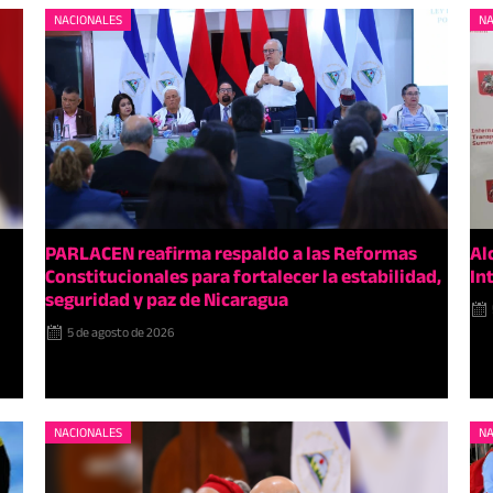
NACIONALES
NA
PARLACEN reafirma respaldo a las Reformas
Al
Constitucionales para fortalecer la estabilidad,
In
seguridad y paz de Nicaragua
5 de agosto de 2026
NACIONALES
NA