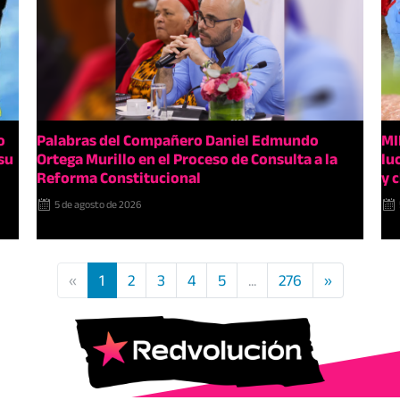
o
Palabras del Compañero Daniel Edmundo
MI
su
Ortega Murillo en el Proceso de Consulta a la
lu
Reforma Constitucional
y 
5 de agosto de 2026
«
1
2
3
4
5
...
276
»