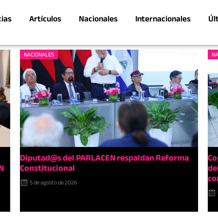
cias
Artículos
Nacionales
Internacionales
Úl
NACIONALES
NA
Diputad@s del PARLACEN respaldan Reforma
Co
N
Constitucional
de
co
5 de agosto de 2026