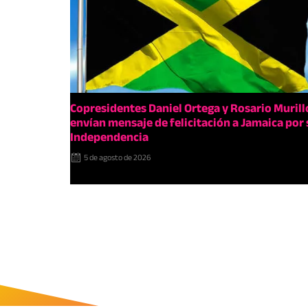
Copresidentes Daniel Ortega y Rosario Murill
envían mensaje de felicitación a Jamaica por 
Independencia
5 de agosto de 2026