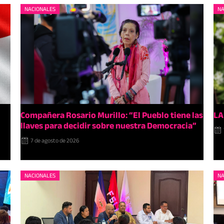
NACIONALES
NA
Compañera Rosario Murillo: “El Pueblo tiene las
LA
llaves para decidir sobre nuestra Democracia”
7 de agosto de 2026
NACIONALES
NA