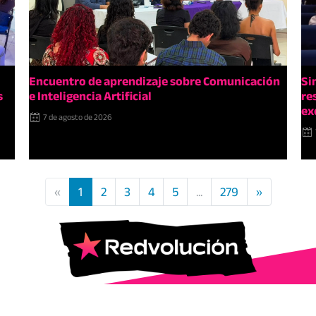
Encuentro de aprendizaje sobre Comunicación
Si
s
e Inteligencia Artificial
re
ex
7 de agosto de 2026
«
1
2
3
4
5
...
279
»