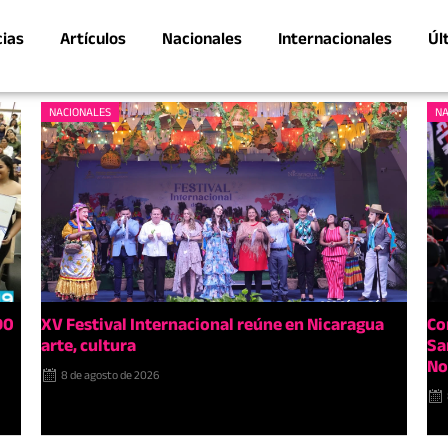
cias
Artículos
Nacionales
Internacionales
Úl
NACIONALES
NA
90
XV Festival Internacional reúne en Nicaragua
Co
arte, cultura
Sa
No
8 de agosto de 2026