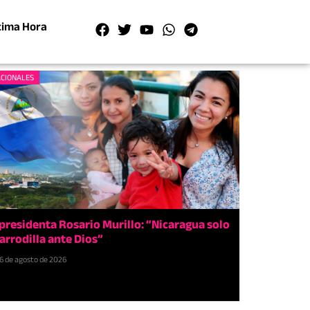
tima Hora
CIONALES
presidenta Rosario Murillo: “Nicaragua solo
 arrodilla ante Dios”
6 de agosto de 2026