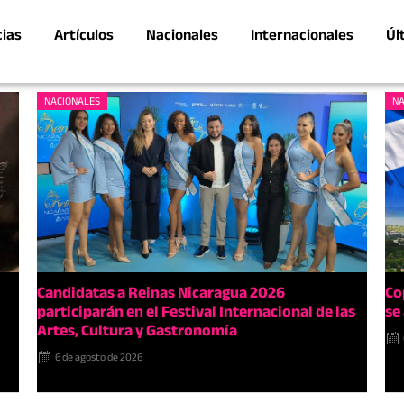
cias
Artículos
Nacionales
Internacionales
Úl
NACIONALES
NA
Candidatas a Reinas Nicaragua 2026
Co
participarán en el Festival Internacional de las
se
Artes, Cultura y Gastronomía
6 de agosto de 2026