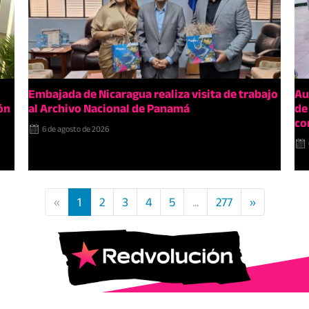
Embajada de Nicaragua realiza visita de trabajo
Au
ón
al Archivo Nacional de Panamá
de
co
6 de agosto de 2026
«
1
2
3
4
5
...
277
»