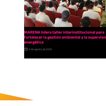
MARENA lidera taller interinstitucional para
fortalecer la gestión ambiental y la supervisi
energética
6 de agosto de 2026