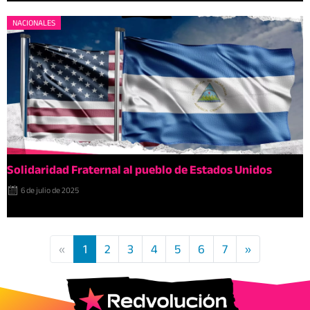
NACIONALES
Solidaridad Fraternal al pueblo de Estados Unidos
6 de julio de 2025
«
1
2
3
4
5
6
7
»